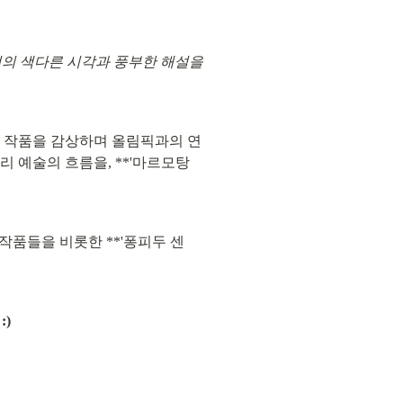
의 색다른 시각과 풍부한 해설을 
술 작품을 감상하며 올림픽과의 연
 예술의 흐름을, **'마르모탕 
 작품들을 비롯한 **'퐁피두 센
)